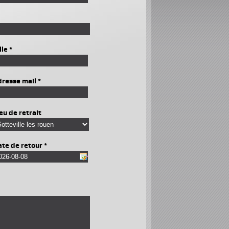
lle *
resse mail *
eu de retrait
te de retour *