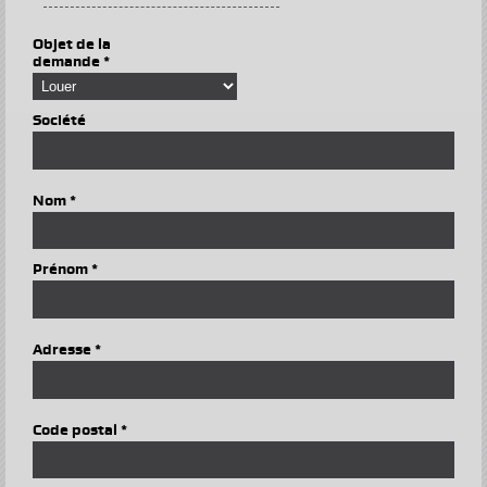
Objet de la
demande *
Société
Nom *
Prénom *
Adresse *
Code postal *